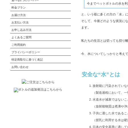
選べる2つのサーバー
今までペットボトルの水を利
料金プラン
と、いう様に多くの方の「水」
お届け方法
そして、今後どのような状況にな
お支払い方法
ます。
お申し込み方法
よくあるご質問
私たちの生活とは切っても切り離
ご利用規約
プライバシーポリシー
今、水についてしっかりと考え
特定商取引に基づく表記
お問い合わせ
安全な“水”とは
放射能に汚染されていな
（製造過程において、一
水道水が減衰ではないこ
（放射能物質は煮沸や浄
子供に適した水であるこ
（授乳に利用する水は硬
日本の安全基準に適して