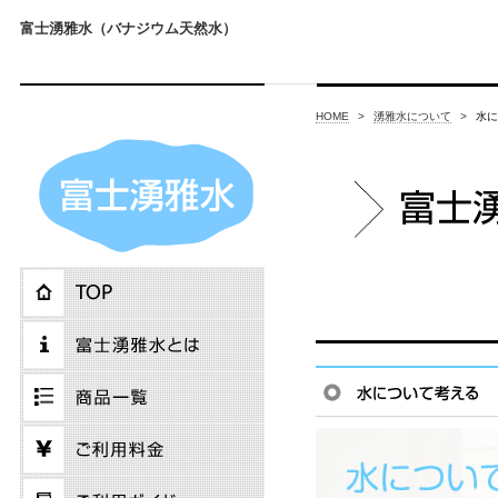
富士湧雅水（バナジウム天然水）
HOME
>
湧雅水について
>
水